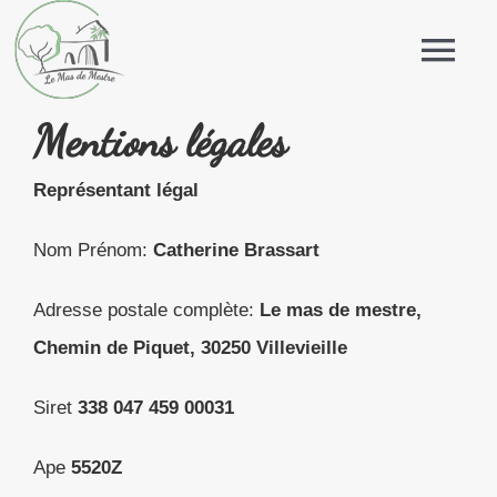
Passer
au
Tog
contenu
Nav
Mentions légales
Bientôt
Représentant légal
Nom Prénom:
Catherine Brassart
Adresse postale complète:
Le mas de mestre,
Chemin de Piquet, 30250 Villevieille
Siret
338 047 459 00031
Ape
5520Z